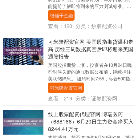
能提前了解即将到来的压力测试标准。根
据周五公布的文件，美联储的计划旨在改
银铺子金融
进部分模型设计，....
查看：
120
分类：
炒股配资公司
可米隆配资官网 美国股指期货温和走
高 历经三周数据真空后即将迎来美国
通胀报告
美国股指期货上涨，投资者在10月24日晚
些时候关键的通胀数据公布前，继续押注
美联储降息。 纽约时间7:55，标普500指数
期货涨0.3%，科技股引领涨势，有望使....
可米隆配资官网
查看：
219
分类：
证券配资网
线上股票配资代理官网 博瑞医药
（688166）6月20日主力资金净买入
8244.41万元
本站消息，截至2025年6月20日收盘，博瑞