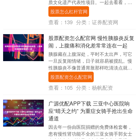
质文化遗产代表性项目。一起去看看，沙
疗究竟是怎么回事。 rr 傍晚时分，在新疆
股票怎么杠杆官网
吐鲁番的一....
查看：
139
分类：
证券配资网
股票配资怎么配官网 慢性胰腺炎反复
闹，上腹痛和消化差常常连在一起
胰腺藏在上腹深处，平时不太出声，可它
一旦反复闹情绪，日子就容易被搅乱。慢
性胰腺炎不像普通胃胀那样吃清淡点就很
快过去，它更像一台被反复烧热又降温的
股票配资怎么配官网
机器，里面的零件....
查看：
105
分类：
杨帆配资
广源优配APP下载 三亚中心医院响
应“晴天之约” 为重症女骑手抢出生命
通道
因去年一份由医院捐赠的免费体检套餐，
患有慢性肾功能不全的三亚女骑手郭女士