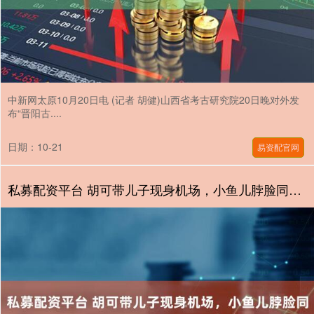
中新网太原10月20日电 (记者 胡健)山西省考古研究院20日晚对外发
布“晋阳古....
日期：10-21
易资配官网
私募配资平台 胡可带儿子现身机场，小鱼儿脖脸同宽，安吉注重偶像形象_显得_妈妈_包袱