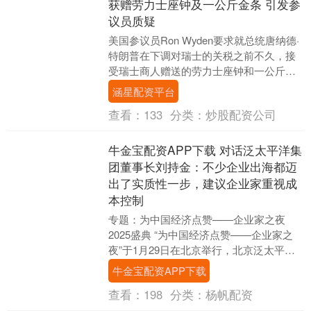
获赠劳力士座钟及一公斤金条 引发参
议员质疑
美国参议员Ron Wyden要求就总统唐纳德·
特朗普在下调对瑞士的关税之前不久，接
受瑞士商人赠送的劳力士座钟和一公斤金
条一事作出详细说明。 这位来自俄勒冈州
涵星配资平台
的民....
查看：
133
分类：
炒股配资公司
牛金宝配资APP下载 对话泛太平洋集
团董事长刘持金：不少企业出海都迈
出了实质性一步，建议企业家重视成
本控制
专题：为中国经济点赞——企业家之夜
2025盛典 “为中国经济点赞——企业家之
夜”于1月29日在北京举行，北京泛太平洋
集团董事长刘持金在对话中表示，2025年
牛金宝配资APP下载
最大....
查看：
198
分类：
杨帆配资