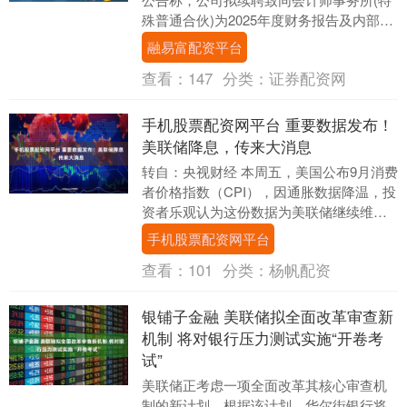
殊普通合伙)为2025年度财务报告及内部控
制审计机构，审计费用总额不超过70万
融易富配资平台
元，....
查看：
147
分类：
证券配资网
手机股票配资网平台 重要数据发布！
美联储降息，传来大消息
转自：央视财经 本周五，美国公布9月消费
者价格指数（CPI），因通胀数据降温，投
资者乐观认为这份数据为美联储继续维持
降息路径扫清了障碍、从而提振美国经
手机股票配资网平台
济，并支撑....
查看：
101
分类：
杨帆配资
银铺子金融 美联储拟全面改革审查新
机制 将对银行压力测试实施“开卷考
试”
美联储正考虑一项全面改革其核心审查机
制的新计划。根据该计划，华尔街银行将