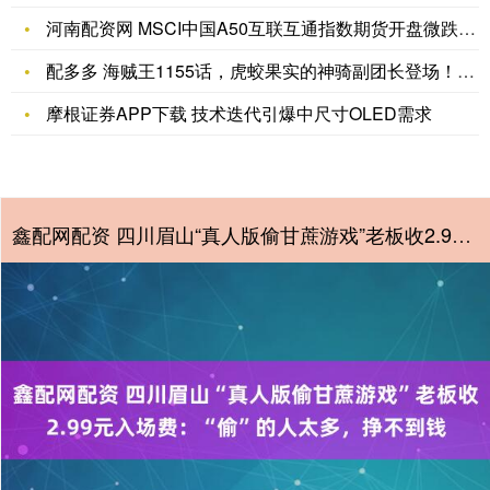
河南配资网 MSCI中国A50互联互通指数期货开盘微跌0.0
配多多 海贼王1155话，虎蛟果实的神骑副团长登场！亚鲁鲁出
摩根证券APP下载 技术迭代引爆中尺寸OLED需求
鑫配网配资 四川眉山“真人版偷甘蔗游戏”老板收2.99元入场费：“偷”的人太多，挣不到钱