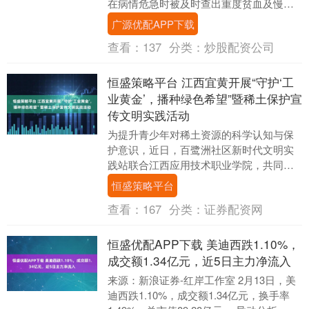
在病情危急时被及时查出重度贫血及慢性
肾脏病5期，经三亚中心医院(海南省第三
广源优配APP下载
人民医院)紧急....
查看：
137
分类：
炒股配资公司
恒盛策略平台 江西宜黄开展“守护‘工
业黄金’，播种绿色希望”暨稀土保护宣
传文明实践活动
为提升青少年对稀土资源的科学认知与保
护意识，近日，百鹭洲社区新时代文明实
践站联合江西应用技术职业学院，共同开
展“守护‘工业黄金’，播种绿色希望”暨稀土
恒盛策略平台
保护宣传文....
查看：
167
分类：
证券配资网
恒盛优配APP下载 美迪西跌1.10%，
成交额1.34亿元，近5日主力净流入
来源：新浪证券-红岸工作室 2月13日，美
迪西跌1.10%，成交额1.34亿元，换手率