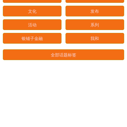
守护
江苏省
如何
amp
文化
发布
活动
系列
银铺子金融
我和
全部话题标签
关注 杨帆配资