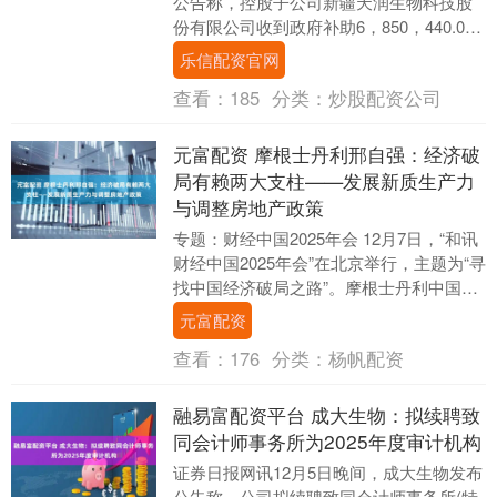
公告称，控股子公司新疆天润生物科技股
份有限公司收到政府补助6，850，440.00
元，为与收益相关的政府补助，占公司
乐信配资官网
20....
查看：
185
分类：
炒股配资公司
元富配资 摩根士丹利邢自强：经济破
局有赖两大支柱——发展新质生产力
与调整房地产政策
专题：财经中国2025年会 12月7日，“和讯
财经中国2025年会”在北京举行，主题为“寻
找中国经济破局之路”。摩根士丹利中国首
席经济学家邢自强在演讲中表示，当....
元富配资
查看：
176
分类：
杨帆配资
融易富配资平台 成大生物：拟续聘致
同会计师事务所为2025年度审计机构
证券日报网讯12月5日晚间，成大生物发布
公告称，公司拟续聘致同会计师事务所(特