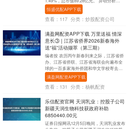
1.49%，总市值89.28亿元。 异动分析
CRO概念+减肥药+创新药+....
恒盛优配APP下载
查看：
117
分类：
炒股配资公司
满盈网配资APP下载 万里送福 情深
意长③ | 江苏省侨界2026新春海外
送“福”活动撷萃（第三期）
编者按 农历丙午新春到来之际，江苏省侨
办、江苏省侨联、江苏省海联会向遍布全
球的一百多家海外侨团和华文学校寄去了
来自家乡的新春问候与深情祝福。这份牵
满盈网配资APP下载
挂越山海而至，....
查看：
131
分类：
杨帆配资
乐信配资官网 天润乳业：控股子公司
新疆天润生物科技获政府补助
6850440.00元
证券日报网讯12月5日晚间，天润乳业发布